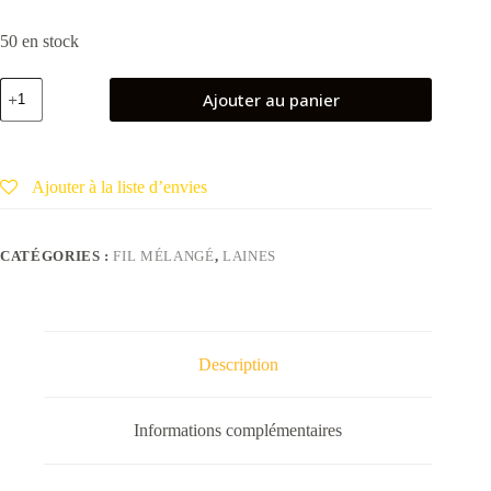
50 en stock
quantité
Ajouter au panier
de
Fil
mélangé
-
ABBRACCIO
Ajouter à la liste d’envies
-
Bleu
ciel
580
CATÉGORIES :
FIL MÉLANGÉ
,
LAINES
Description
Informations complémentaires