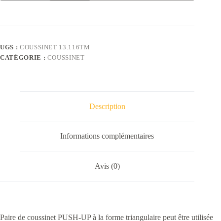
Paire
de
coussinet
triangulaire
UGS :
COUSSINET 13.116TM
CATÉGORIE :
COUSSINET
Description
Informations complémentaires
Avis (0)
Paire de coussinet PUSH-UP à la forme triangulaire peut être utilisée