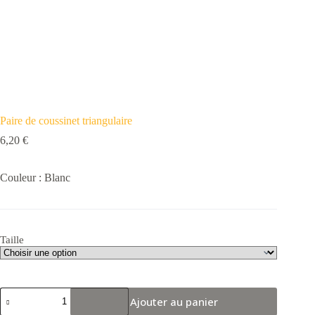
Paire de coussinet triangulaire
6,20
€
Couleur : Blanc
Taille
quantité
Ajouter au panier
de