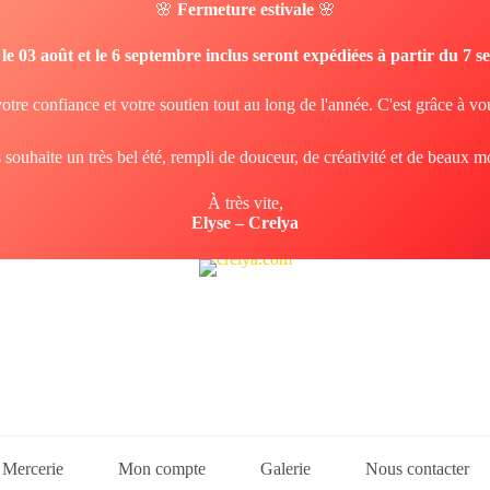
🌸
Fermeture estivale
🌸
e 03 août et le 6 septembre inclus seront expédiées à partir du 7 
otre confiance et votre soutien tout au long de l'année. C'est grâce à vo
 souhaite un très bel été, rempli de douceur, de créativité et de beaux 
À très vite,
Elyse – Crelya
Mercerie
Mon compte
Galerie
Nous contacter