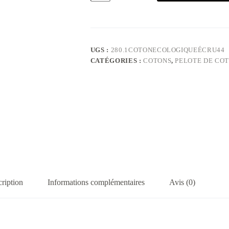
de
coton
Écologique
–
100%
recyclé
UGS :
280.1COTONECOLOGIQUEÉCRU44
-
CATÉGORIES :
COTONS
,
PELOTE DE CO
Écru
ription
Informations complémentaires
Avis (0)