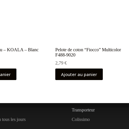
ou – KOALA – Blanc
Pelote de coton “Fiocco” Multicolor
F488-9020
2,79
€
panier
Ajouter au panier
Transporteur
 tous les jours
Colissimo