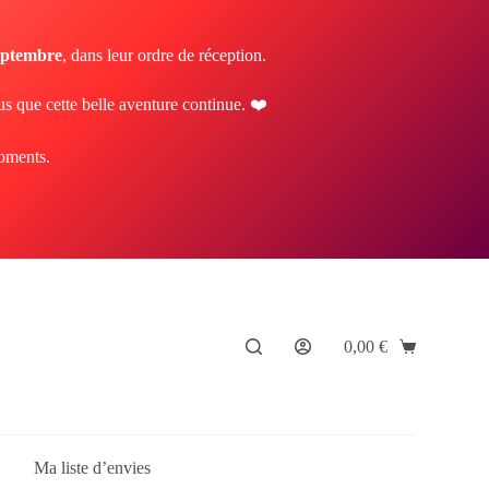
septembre
, dans leur ordre de réception.
us que cette belle aventure continue. ❤️
moments.
0,00
€
Panier
d’achat
Ma liste d’envies