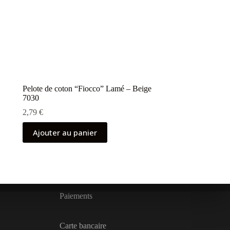
Pelote de coton “Fiocco” Lamé – Beige
7030
2,79
€
Ajouter au panier
Paiements
Carte bancaire