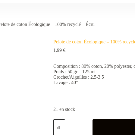
elote de coton Écologique – 100% recyclé – Écru
Pelote de coton Écologique – 100% recycl
1,99
€
Composition : 80% coton, 20% polyester, ce
Poids : 50 gr – 125 mt
Crochet/Aiguilles : 2,5-3,5
Lavage : 40°
21 en stock
quantité
de
Pelote