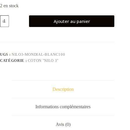
2 en stock
quantité
Ajouter au panier
de
Pelote
de
coton
«
NILO
3
UGS :
NILO3-MONDIAL-BLANC100
»
CATÉGORIE :
COTON "NILO 3"
-
Blanc
Description
Informations complémentaires
Avis (0)