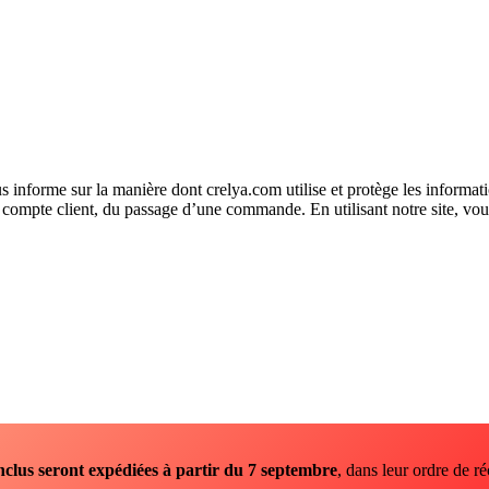
us informe sur la manière dont crelya.com utilise et protège les informat
n compte client, du passage d’une commande. En utilisant notre site, vous
nclus seront expédiées à partir du 7 septembre
, dans leur ordre de ré