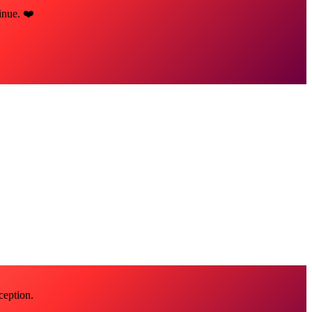
inue. ❤️
ception.