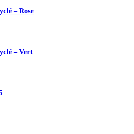
yclé – Rose
yclé – Vert
5