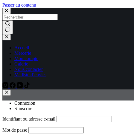
Passer au contenu
Aucun
résultat
Accueil
Mercerie
Mon compte
Galerie
Nous contacter
Ma liste d’envies
Connexion
S’inscrire
Identifiant ou adresse e-mail
Mot de passe