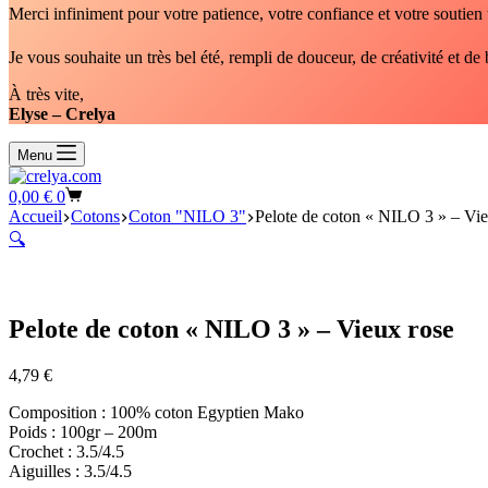
Merci infiniment pour votre patience, votre confiance et votre soutien 
Je vous souhaite un très bel été, rempli de douceur, de créativité et 
À très vite,
Elyse – Crelya
Menu
Panier
0,00
€
0
d’achat
Accueil
Cotons
Coton "NILO 3"
Pelote de coton « NILO 3 » – Vie
🔍
Pelote de coton « NILO 3 » – Vieux rose
4,79
€
Composition : 100% coton Egyptien Mako
Poids : 100gr – 200m
Crochet : 3.5/4.5
Aiguilles : 3.5/4.5