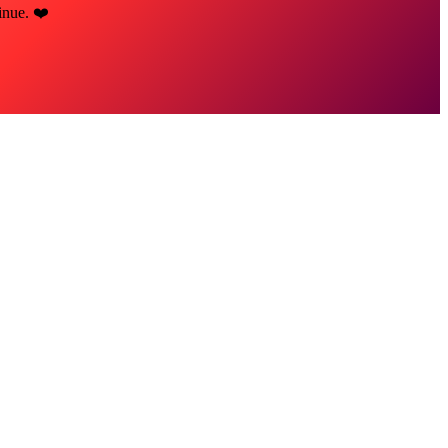
inue. ❤️