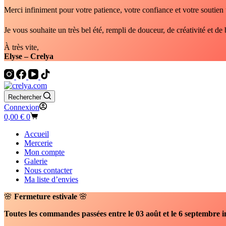
Merci infiniment pour votre patience, votre confiance et votre soutien 
Je vous souhaite un très bel été, rempli de douceur, de créativité et 
À très vite,
Elyse – Crelya
Rechercher
Connexion
Panier
0,00
€
0
d’achat
Accueil
Mercerie
Mon compte
Galerie
Nous contacter
Ma liste d’envies
🌸
Fermeture estivale
🌸
Toutes les commandes passées entre le 03 août et le 6 septembre i