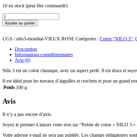
10 en stock (peut être commandé)
quantité
de
Ajouter au panier
Pelote
de
coton
UGS :
nilo3-mondial-VIEUX ROSE
Catégories :
Coton "NILO 3"
,
«
NILO
Description
3
Informations complémentaires
»
Avis (0)
-
Nilo 3 est un coton classique, avec un aspect perlé. Il est doux et soy
Vieux
rose
Il est idéal pour les travaux d’aiguilles et crochets et pour un grand
Poids
100 g
Avis
Il n’y a pas encore d’avis.
Soyez le premier à laisser votre avis sur “Pelote de coton « NILO 3 »
Votre adresse e-mail ne sera pas publiée.
Les champs obligatoires son