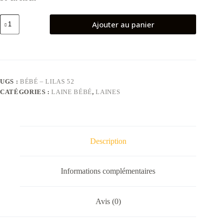
quantité
Ajouter au panier
de
Pelote
de
laine
bébé
–
Lilas
UGS :
BÉBÉ – LILAS 52
52
CATÉGORIES :
LAINE BÉBÉ
,
LAINES
Description
Informations complémentaires
Avis (0)