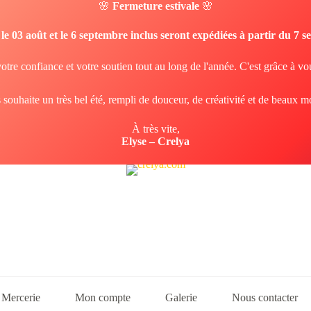
🌸
Fermeture estivale
🌸
e 03 août et le 6 septembre inclus seront expédiées à partir du 7 
otre confiance et votre soutien tout au long de l'année. C'est grâce à vo
 souhaite un très bel été, rempli de douceur, de créativité et de beaux 
À très vite,
Elyse – Crelya
Mercerie
Mon compte
Galerie
Nous contacter