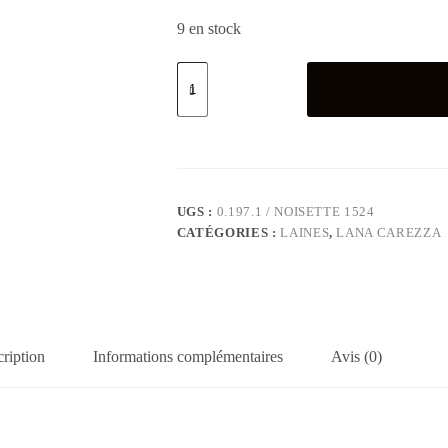
9 en stock
quantité
de
Pelote
de
laine
–
Lana
Carezza
–
UGS :
0.197.1 / NOISETTE 1524
Noisette
CATÉGORIES :
LAINES
,
LANA CAREZZA
1524
ription
Informations complémentaires
Avis (0)