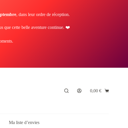
septembre
, dans leur ordre de réception.
us que cette belle aventure continue. ❤️
moments.
0,00
€
Panier
d’achat
Ma liste d’envies