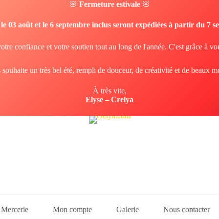
🌸
Fermeture estivale
🌸
e 03 août et le 6 septembre inclus seront expédiées à partir du 7 
otre confiance et votre soutien tout au long de l'année. C'est grâce à vo
 souhaite un très bel été, rempli de douceur, de créativité et de beaux 
À très vite,
Elyse – Crelya
Mercerie
Mon compte
Galerie
Nous contacter