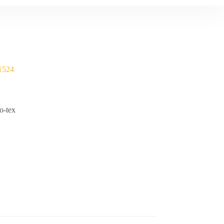
 1524
o-tex