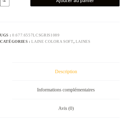
Ajouter au panier
de
Pelote
de
laine
–
LANA
COLORA
UGS :
0.677.6557LCSGRIS1089
SOFT
CATÉGORIES :
LAINE COLORA SOFT
,
LAINES
-
Gris
1089
Description
Informations complémentaires
Avis (0)