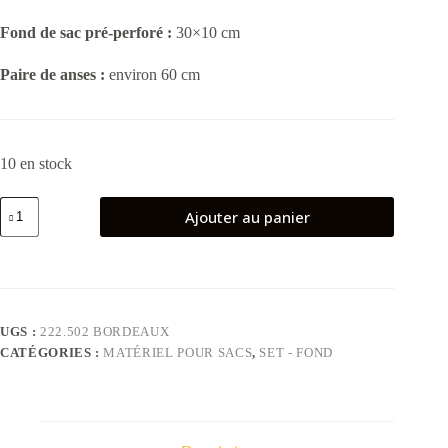
Fond de sac pré-perforé :
30×10 cm
Paire de anses :
environ 60 cm
10 en stock
quantité
Ajouter au panier
de
Set
sac
au
crochet
“Iris”
bordeaux
UGS :
222.502 BORDEAUX
–
CATÉGORIES :
MATÉRIEL POUR SACS
,
SET - FOND
fond
et
anses
pré-
perforées
en