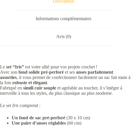
Description
simili
cuir
Informations complémentaires
Avis (0)
Le
set “Iris”
est votre allié pour vos projets crochet !
Avec son
fond solide pré-perforé
et ses
anses parfaitement
assorties
, il vous permet de confectionner facilement un sac fait main à
la fois
robuste et élégant
.
Fabriqué en
simili cuir souple
et agréable au toucher, il s’intègre à
merveille à tous les styles, du plus classique au plus moderne.
Le set
Iris
comprend :
Un fond de sac pré-perforé
(30 x 10 cm)
Une paire d’anses réglables
(60 cm)